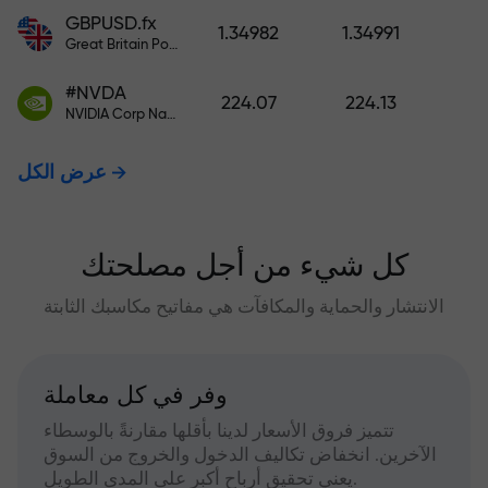
GBPUSD.fx
1.34982
1.34991
Great Britain Pound vs US Dollar
#NVDA
224.07
224.13
NVIDIA Corp Nasdaq Stock Exchange (Nasdaq) USD
عرض الكل
كل شيء من أجل مصلحتك
الانتشار والحماية والمكافآت هي مفاتيح مكاسبك الثابتة
وفر في كل معاملة
تتميز فروق الأسعار لدينا بأقلها مقارنةً بالوسطاء
الآخرين. انخفاض تكاليف الدخول والخروج من السوق
يعني تحقيق أرباح أكبر على المدى الطويل.