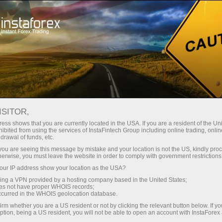
صغير الحجم
فروق الأسعار - أرباح طائلة
ISITOR,
ess shows that you are currently located in the USA. If you are a resident of the Uni
30% مكافأة
ibited from using the services of InstaFintech Group including online trading, online
مع إنستا فوركس، يمكنك الوصول إلى
drawal of funds, etc.
فرص تنافسية حقيقية: رافعة مالية تصل
لكل إيداع
k you are seeing this message by mistake and your location is not the US, kindly pro
إلى 1:5000، وبعض من أفضل فروق
herwise, you must leave the website in order to comply with government restrictions
الأسعار والعمولات في السوق، وظروف
ur IP address show your location as the USA?
سرعة
مواتية لتداول الأسهم والمؤشرات
sing a VPN provided by a hosting company based in the United States;
oes not have proper WHOIS records;
في التجارة وعلى الطريق السريع
occurred in the WHOIS geolocation database.
irm whether you are a US resident or not by clicking the relevant button below. If y
ption, being a US resident, you will not be able to open an account with InstaForex
لقد طورنا نظام مكافآت يجعل التداول
جائزة هديتك الشخصية الكبرى