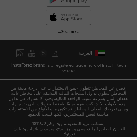
See more...
العربية
InstaForex brand
is a registered trademark of InstaFintech
Group
إفصاح عن المخاطر: تنطوي جميع الاستثمارات على درجة معينة من
المخاطر. ينطوي تداول المنتجات المالية المشتقة على مخاطر عالية
بفقدان المال بسرعة بسبب الرافعة المالية. يجب ألا تشارك في تداول
هذه الأدوات إلا إذا كنت تفهم تمامًا طبيعة المعاملات التي تقوم بها،
ومدى تعرضك الفعلي للمخاطر. قد تكون هذه الأنواع من الاستثمارات
مناسبة لبعض المستثمرين، لكنها ليست للجميع.
إنستانت تريد المحدودة، ريج. رقم 1811672
العنوان: الطابق الرابع، مبنى ووترز إيدج، ميريديان بلازا، رود تاون،
تورتولا،