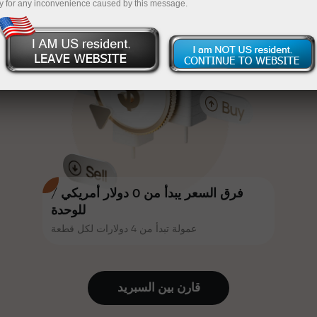
y for any inconvenience caused by this message.
أكثر جاذبية. يمكن لكل عميل في إنستا
InstaForex
قم بإيداع المبلغ في حسابك باستخدام $333 — اختر هدية
فوركس الحصول على مكافأة تصل إلى
30% على إيداعه، والاستفادة من
تصل قيمتها إلى $1,500
عروض ترويجية وعروض خاصة أخرى.
تداول بدون مخاطرة -
نحن نضمن أرباحك
تتشارك سرعة المسار وسرعة التداول
مكافأة تصل إلى 1000 ضعف - أكبر
نفس القيم. يُضفي أليش لوبرايس
مضاعف في السوق
عناصر الحماس والانضباط على عالم
التداول، ويعمل كشريك يُلهم العملاء
لتحقيق أهداف طموحة.
فرق السعر يبدأ من 0 دولار أمريكي /
للوحدة
عمولة تبدأ من 4 دولارات لكل قطعة
نقدم هدايا حقيقية، وليست مكافآت أو
رموز ترويجية. يحصل كل عميل في
إنستا فوركس على هاتف آيفون أو ماك
قارن بين السبرید
بوك أو رحلة أحلامه بمجرد إيداعه مبلغًا
من المال.