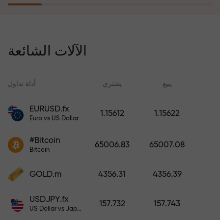
يُعوّض برنامج التأمين ضد المخاطر
خسائرك ويضمن لك مضاعفة أرباحك
الآلات الشائعة
ثلاث مرات خلال ستة أشهر. تداول
براحة بال تامة، فرأس مالك في أمان!
ید
يبيع
يشتري
أداة تداول
EURUSD.fx
1.15612
1.15622
Euro vs US Dollar
أودع أموالاً واحصل على مكافأة تفوق
قيمة إيداعك بألف مرة. هذا ليس خطأً
#Bitcoin
65006.83
65007.08
مطبعياً. كلما زاد مبلغ الإيداع، زادت
Bitcoin
قيمة المكافأة.
GOLD.m
4356.31
4356.39
USDJPY.fx
157.732
157.743
US Dollar vs Japanese Yen