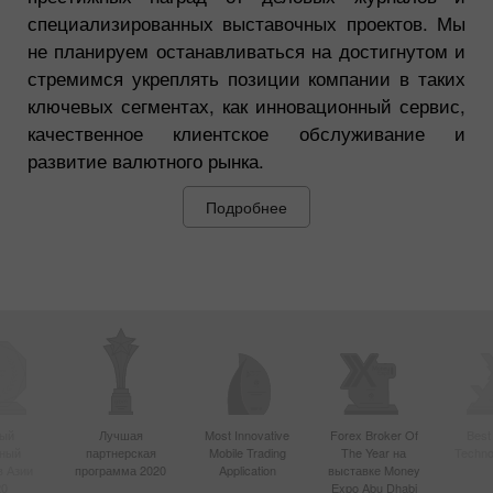
специализированных выставочных проектов. Мы
не планируем останавливаться на достигнутом и
стремимся укреплять позиции компании в таких
ключевых сегментах, как инновационный сервис,
качественное клиентское обслуживание и
развитие валютного рынка.
Подробнее
ый
Лучшая
Most Innovative
Forex Broker Of
Best
вный
партнерская
Mobile Trading
The Year на
Techno
в Азии
программа 2020
Application
выставке Money
20
Expo Abu Dhabi