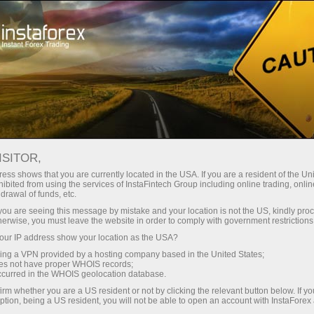
Промоакции
События
7 000 000 — счастливое число!
ISITOR,
7 000 000 ТРЕЙДЕРОВ
ess shows that you are currently located in the USA. If you are a resident of the Uni
ibited from using the services of InstaFintech Group including online trading, online
ВЫБРАЛИ ИНСТАФОРЕКС!
drawal of funds, etc.
k you are seeing this message by mistake and your location is not the US, kindly pro
herwise, you must leave the website in order to comply with government restrictions
ur IP address show your location as the USA?
Открыть торговый счет
sing a VPN provided by a hosting company based in the United States;
oes not have proper WHOIS records;
occurred in the WHOIS geolocation database.
Открыть демосчет
irm whether you are a US resident or not by clicking the relevant button below. If y
ption, being a US resident, you will not be able to open an account with InstaForex