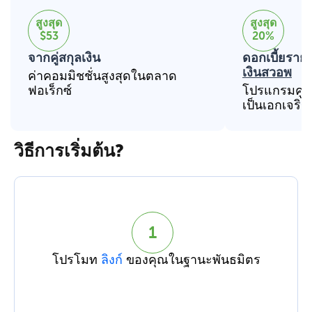
สูงสุด
สูงสุด
$53
20%
จากคู่สกุลเงิน
ดอกเบี้ยราย
เงินสวอพ
ค่าคอมมิชชั่นสูงสุดในตลาด
ฟอเร็กซ์
โปรแกรมคู่สก
เป็นเอกเจริ
วิธีการเริ่มต้น?
1
โปรโมท
ลิงก์
ของคุณในฐานะพันธมิตร