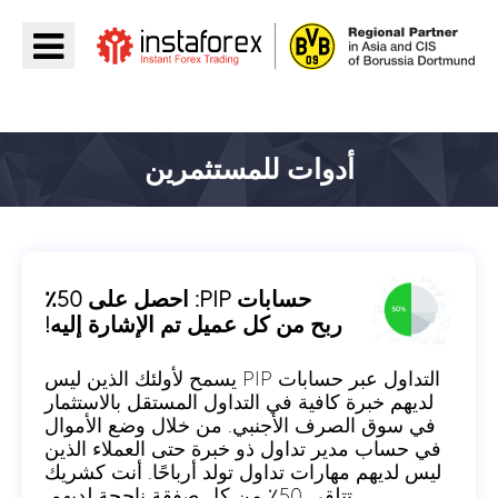
اذهب إلى InstaForex
أدوات للمستثمرين
حسابات PIP: احصل على 50٪
ربح من كل عميل تم الإشارة إليه!
التداول عبر حسابات PIP يسمح لأولئك الذين ليس
لديهم خبرة كافية في التداول المستقل بالاستثمار
في سوق الصرف الأجنبي. من خلال وضع الأموال
في حساب مدير تداول ذو خبرة حتى العملاء الذين
ليس لديهم مهارات تداول تولد أرباحًا. أنت كشريك
تتلقى 50٪ من كل صفقة ناجحة لديهم.