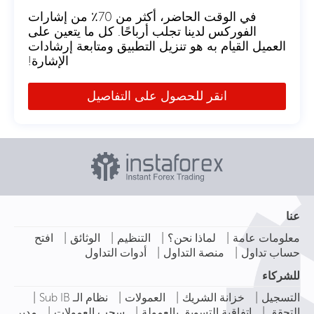
في الوقت الحاضر، أكثر من 70٪ من إشارات
الفوركس لدينا تجلب أرباحًا. كل ما يتعين على
العميل القيام به هو تنزيل التطبيق ومتابعة إرشادات
الإشارة!
انقر للحصول على التفاصيل
عنا
|
|
|
|
معلومات عامة
لماذا نحن؟
التنظيم
الوثائق
افتح
|
|
حساب تداول
منصة التداول
أدوات التداول
للشركاء
|
|
|
|
التسجيل
خزانة الشريك
العمولات
نظام الـ Sub IB
|
|
|
التحقق
اتفاقية التسويق بالعمولة
سحب العمولات
مدير